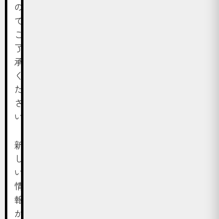
の
で
ご
了
承
く
だ
さ
い。
新
し
い
情
報
が