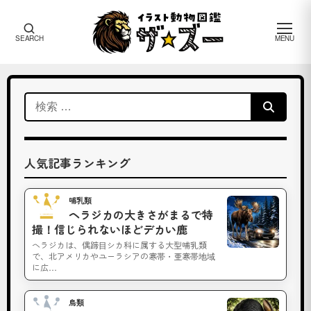
メ
SEARCH
MENU
ニ
ュ
ー
ザ・
検
ズー
索:
ザ・
人気記事ランキング
ズ
ー
哺乳類
No.1
ヘラジカの大きさがまるで特
に
撮！信じられないほどデカい鹿
つ
ヘラジカは、偶蹄目シカ科に属する大型哺乳類
で、北アメリカやユーラシアの寒帯・亜寒帯地域
い
に広…
て
鳥類
No.2