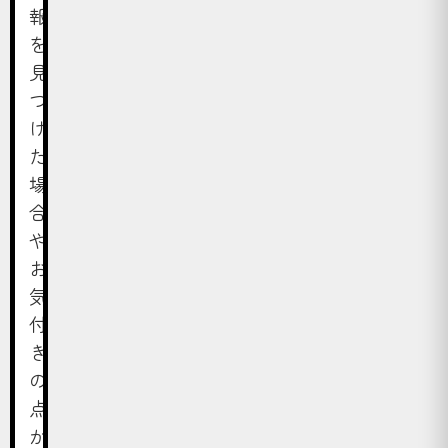
報
を
見
つ
け
た
場
合
や
お
気
付
き
の
点
が