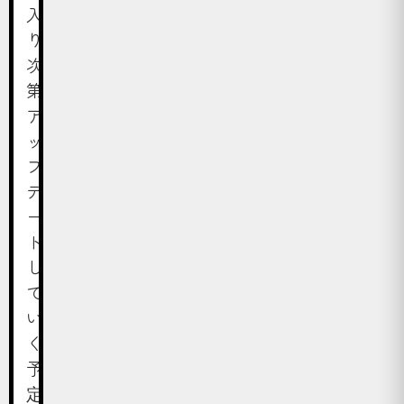
入
り
次
第
ア
ッ
プ
デ
ー
ト
し
て
い
く
予
定