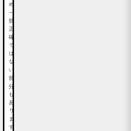
め、
一
部
正
確
で
は
な
い
部
分
も
あ
り
ま
す