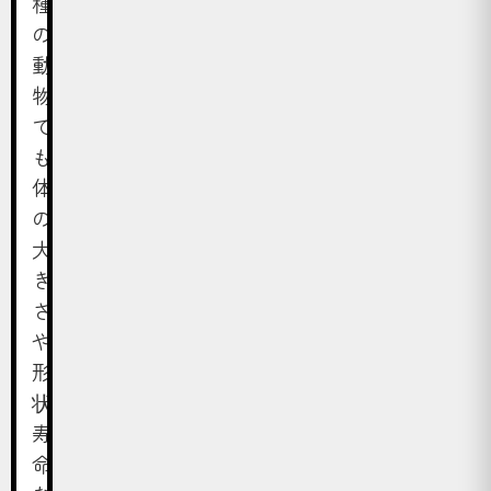
種
の
動
物
で
も
体
の
大
き
さ
や
形
状・
寿
命