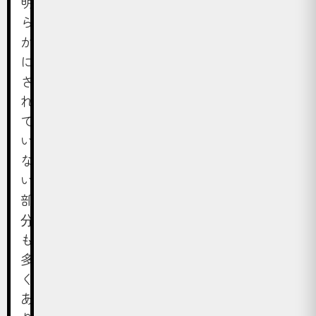
明
ら
か
に
さ
れ
て
い
な
い
部
分
も
多
く
あ