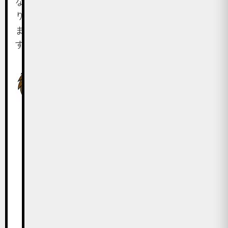
な
り
ま
す。
ち
な
み
ノラ
に
世
界
の
ヒ
ト
の
平