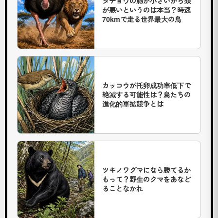
ダチョウの脳が小さいから頭
ズ
が悪いというのは本当？時速
70kmで走る世界最大の鳥
ー
（
T
h
e
カッコウが托卵成功率低下で
Z
絶滅する可能性は？鳥たちの
o
進化的軍拡競争とは
o
）
は
、
ツキノワグマになら勝てるか
イ
もって？野生のクマをあなど
ラ
ることなかれ
ス
ト