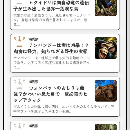
ヒクイドリは肉食恐竜の遺伝
子が生み出した世界一危険な鳥
攻撃力が高く危険なうえ、見た目も怖いヒクイド
リ。 鳥類は恐竜の末裔と言われていますが、恐
こ
竜…
ん
に
哺乳類
No.3
チンパンジーは実は凶暴！？
ち
肉食に怪力、知られざる野生の実態
は
チンパンジーは、地球上で最も知的な動物の一つ
であり、人間に次ぐ高度な文化と社会構造を持っ
。
て…
当
サ
哺乳類
No.4
ウォンバットのおしりは最
イ
強？かわいい見た目で一撃必殺のヒ
ト
ップアタック
管
ずんぐりした胴体に短い四肢、ぬいぐるみのような佇まいで世界
中のファンを魅了してやまない有袋…
理
獣
哺乳類
の
No.5