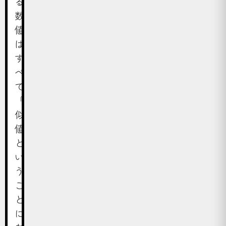
る
数
値
は
す
べ
て
「近
似
値」
と
い
う
こ
と
に