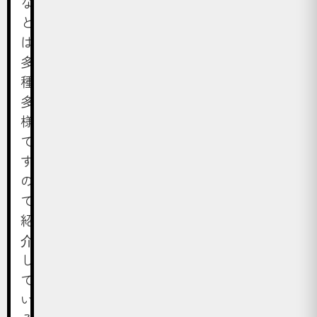
な
ど
は
多
種
多
様
で
す
の
で、
紹
介
し
て
い