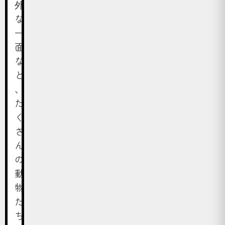
外
な
一
面
な
ど
、
た
く
さ
ん
の
動
物
た
ち