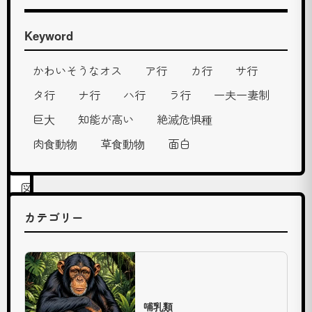
深
掘
Keyword
り
し
かわいそうなオス
ア行
カ行
サ行
て
タ行
ナ行
ハ行
ラ行
一夫一妻制
い
巨大
知能が高い
絶滅危惧種
く
肉食動物
草食動物
面白
動
物
図
鑑
カテゴリー
で
す
。
初
哺乳類