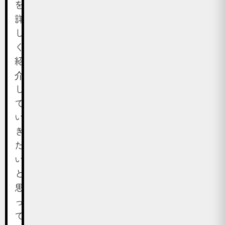
を
詳
し
く
紹
介
し
て
い
き
た
い
と
思
っ
て