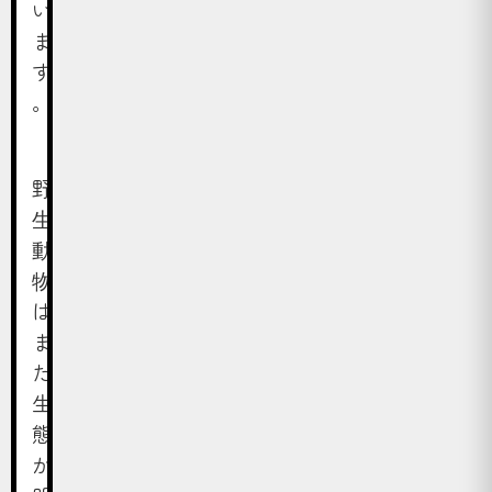
い
ま
す
。
野
生
動
物
は
ま
だ
生
態
が