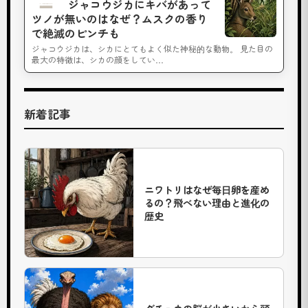
ジャコウジカにキバがあって
オ
ツノが無いのはなぜ？ムスクの香り
で絶滅のピンチも
ス
ジャコウジカは、シカにとてもよく似た神秘的な動物。 見た目の
ラ
最大の特徴は、シカの顔をしてい…
イ
オ
ン
新着記事
「
ノ
ラ
」
ニワトリはなぜ毎日卵を産め
るの？飛べない理由と進化の
で
歴史
す
。
ザ
・