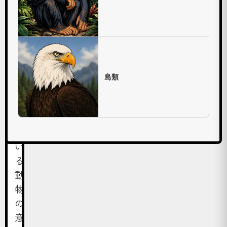
め
て
知
る
動
物
鳥類
や
知
っ
て
い
る
動
物
の
意