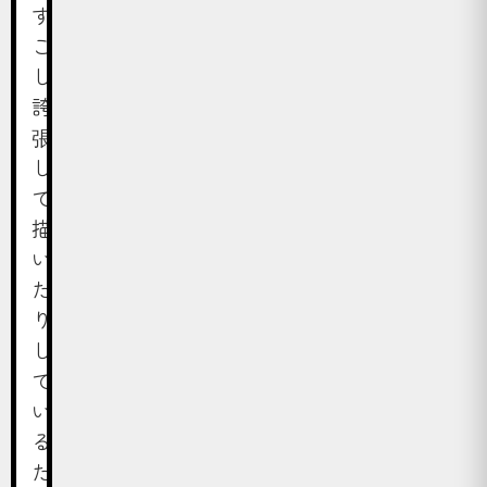
す
こ
し
誇
張
し
て
描
い
た
り
し
て
い
る
た