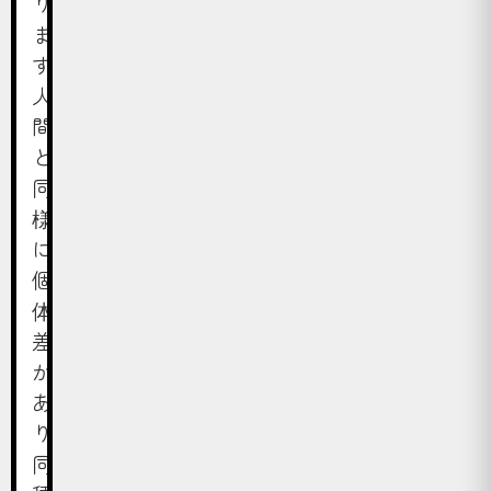
り
ま
す。
人
間
と
同
様
に
個
体
差
が
あ
り、
同