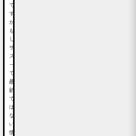
で
す
が、
も
し
ザ・
ズ
ー
で
最
新
で
は
な
い
情