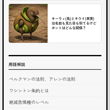
を
見
な
キーウィ(鳥)とキウイ(果実)
は名前も見た目も似てるけど
が
ホントはどんな関係？
ら
動
物
た
ち
用語解説
の
情
ベルクマンの法則、アレンの法則
報
を
ワシントン条約とは
楽
し
絶滅危惧種のレベル
く