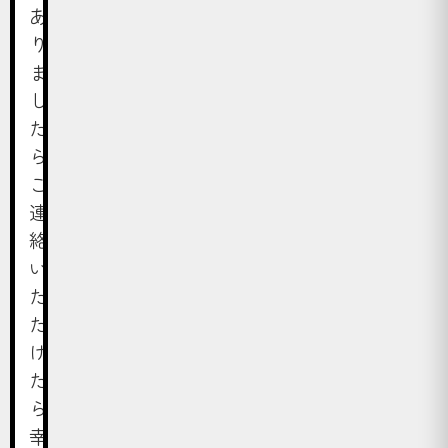
あ
り
ま
し
た
ら、
ご
連
絡
い
た
だ
け
た
ら
幸