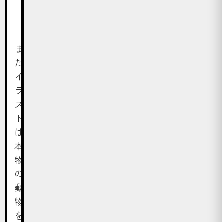
。
ま
た、
イ
ラ
ス
ト
は
本
物
の
動
物
を