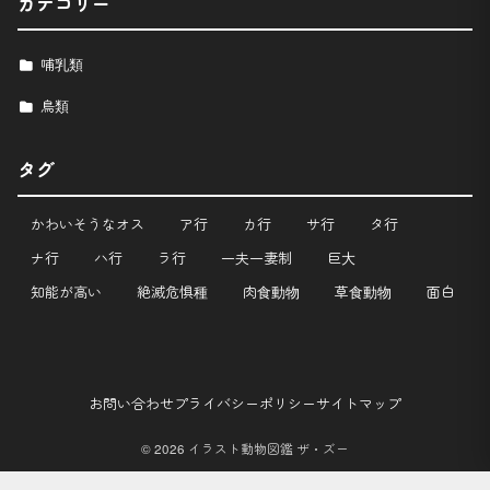
カテゴリー
哺乳類
鳥類
タグ
かわいそうなオス
ア行
カ行
サ行
タ行
ナ行
ハ行
ラ行
一夫一妻制
巨大
知能が高い
絶滅危惧種
肉食動物
草食動物
面白
お問い合わせ
プライバシーポリシー
サイトマップ
© 2026 イラスト動物図鑑 ザ・ズー