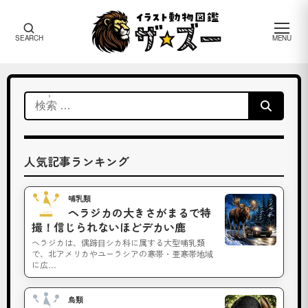
メ
SEARCH
MENU
ニ
ュ
ー
ザ・
検
ズー
タ
索:
行
人気記事ランキング
タ
哺乳類
No.1
ヘラジカの大きさがまるで特
行
撮！信じられないほどデカい鹿
ヘラジカは、偶蹄目シカ科に属する大型哺乳類
で、北アメリカやユーラシアの寒帯・亜寒帯地域
に広…
ダ
鳥類
No.2