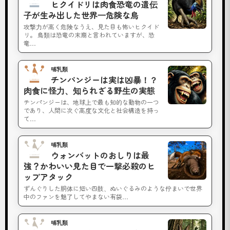
チ
ヒクイドリは肉食恐竜の遺伝
ョ
子が生み出した世界一危険な鳥
ウ
攻撃力が高く危険なうえ、見た目も怖いヒクイド
リ。 鳥類は恐竜の末裔と言われていますが、恐
の
竜…
脳
が
哺乳類
No.3
チンパンジーは実は凶暴！？
小
肉食に怪力、知られざる野生の実態
さ
チンパンジーは、地球上で最も知的な動物の一つ
い
であり、人間に次ぐ高度な文化と社会構造を持っ
て…
か
ら
哺乳類
頭
No.4
ウォンバットのおしりは最
が
強？かわいい見た目で一撃必殺のヒ
悪
ップアタック
い
ずんぐりした胴体に短い四肢、ぬいぐるみのような佇まいで世界
中のファンを魅了してやまない有袋…
と
い
哺乳類
う
No.5