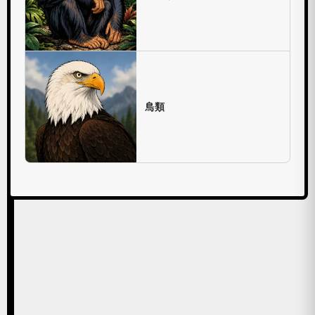
ワ
グ
マ
に
な
ら
鳥類
勝
て
る
か
も
っ
て？
野
生
の
ク
マ