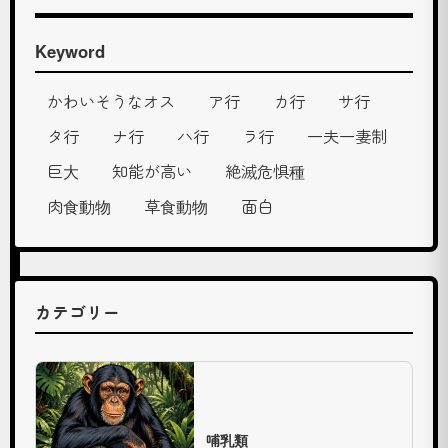
頭
頂
ま
Keyword
で
の
かわいそうなオス
ア行
カ行
サ行
高
さ
タ行
ナ行
ハ行
ラ行
一夫一妻制
は
巨大
知能が高い
絶滅危惧種
お
よ
肉食動物
草食動物
面白
そ
2.4
メ
ー…
カテゴリー
ツ
キ
ノ
哺乳類