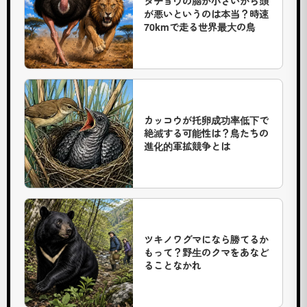
ダチョウの脳が小さいから頭
大
が悪いというのは本当？時速
な
70kmで走る世界最大の鳥
ア
フ
リ
カ
の
サ
カッコウが托卵成功率低下で
バ
絶滅する可能性は？鳥たちの
ン
進化的軍拡競争とは
ナ
を
砂
塵
を
巻
ツキノワグマになら勝てるか
き
もって？野生のクマをあなど
ることなかれ
上
げ
な