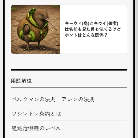
が
ら
2
本
キーウィ(鳥)とキウイ(果実)
の
は名前も見た目も似てるけど
ホントはどんな関係？
長
い
脚
で
駆
け
る
用語解説
巨
大
な
ベルクマンの法則、アレンの法則
鳥、
ダ
ワシントン条約とは
チ
ョ
絶滅危惧種のレベル
ウ。