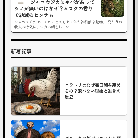
ジャコウジカにキバがあって
の
ツノが無いのはなぜ？ムスクの香り
は
で絶滅のピンチも
本
ジャコウジカは、シカにとてもよく似た神秘的な動物。 見た目の
最大の特徴は、シカの顔をしてい…
当？
時
速
新着記事
70km
で
走
る
ニワトリはなぜ毎日卵を産め
世
るの？飛べない理由と進化の
界
歴史
最
大
の
鳥
広