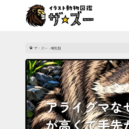
ザ・ズー
哺乳類
アライグマな
が高くて手先