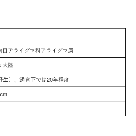
肉目アライグマ科アライグマ属
カ大陸
野生）、飼育下では20年程度
5cm