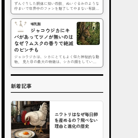
ずんぐりした胴体に短い四肢、ぬいぐるみのような
佇まいで世界中のファンを魅了してやまない有袋…
哺乳類
No.5
ジャコウジカにキ
バがあってツノが無いのは
なぜ？ムスクの香りで絶滅
のピンチも
ジャコウジカは、シカにとてもよく似た神秘的な動
物。 見た目の最大の特徴は、シカの顔をしてい…
新着記事
ニワトリはなぜ毎日卵
を産めるの？飛べない
理由と進化の歴史