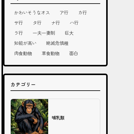
かわいそうなオス
ア行
カ行
サ行
タ行
ナ行
ハ行
ラ行
一夫一妻制
巨大
知能が高い
絶滅危惧種
肉食動物
草食動物
面白
カテゴリー
哺乳類