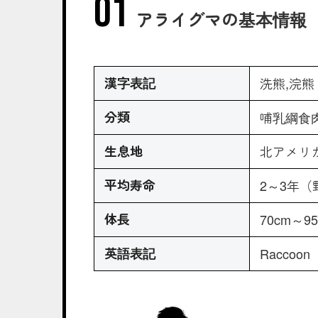
アライグマの基本情報
漢字表記
洗熊,浣熊
分類
哺乳綱食
生息地
北アメリ
平均寿命
2～3年（
体長
70cm～9
英語表記
Raccoon