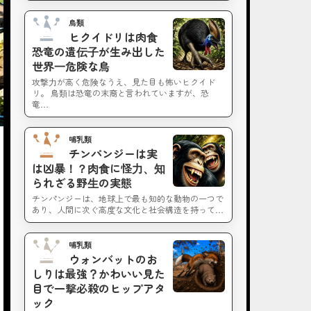
鳥類
No.2
ヒクイドリは肉食
恐竜の遺伝子が生み出した
世界一危険な鳥
攻撃力が高く危険なうえ、見た目も怖いヒクイド
リ。 鳥類は恐竜の末裔と言われていますが、恐
竜…
哺乳類
No.3
チンパンジーは実
は凶暴！？肉食に怪力、知
られざる野生の実態
チンパンジーは、地球上で最も知的な動物の一つで
あり、人間に次ぐ高度な文化と社会構造を持って…
哺乳類
No.4
ウォンバットのお
しりは最強？かわいい見た
目で一撃必殺のヒップアタ
ック