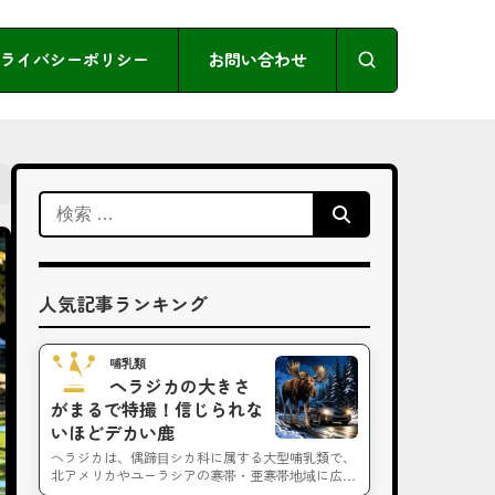
ライバシーポリシー
お問い合わせ
検
索:
人気記事ランキング
哺乳類
No.1
ヘラジカの大きさ
がまるで特撮！信じられな
いほどデカい鹿
ヘラジカは、偶蹄目シカ科に属する大型哺乳類で、
北アメリカやユーラシアの寒帯・亜寒帯地域に広…